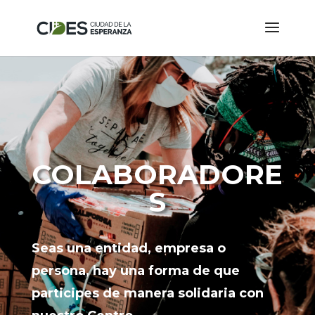
COLABORADORE
S
Seas una entidad, empresa o
persona, hay una forma de que
participes de manera solidaria con