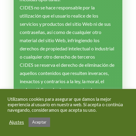
CIDES no se hace responsable por la
utilización que el usuario realice de los
servicios y productos del sitio Web ni de sus
contraseñas, así como de cualquier otro
material del sitio Web, infringiendo los
derechos de propiedad intelectual o industrial
o cualquier otro derecho de terceros
CIDES se reserva el derecho de eliminación de
aquellos contenidos que resulten inveraces,
inexactos y contrarios a la ley, la moral, el
orden público y las buenas costumbres.
Utilizamos cookies para asegurar que damos la mejor
Legislación y fuero
experiencia al usuario en nuestra web. Si acepta o continúa
navegando, consideramos que acepta su uso.
Estas Condiciones de Uso se rigen por la
Ajustes
Aceptar
legislación española, siendo competentes para
la resolución de los posibles conflictos, los