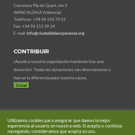
Carretera Pla de Quart, km 3
46960 ALDAIA (Valencia)
Teléfono: +34 96 150 70 52
Fax: +34 96 151 09 14
E-mail:
info@ciudaddelaesperanza.org
CONTRIBUIR
¡Ayuda a nuestra organización haciendo hoy una
donación! Todas las donaciones van directamente a
marcar la diferencia para nuestra causa.
Donar
Utilizamos cookies para asegurar que damos la mejor
Condiciones de Uso
Política de Cookies
experiencia al usuario en nuestra web. Si acepta o continúa
navegando, consideramos que acepta su uso.
Política de Privacidad
Aviso Legal